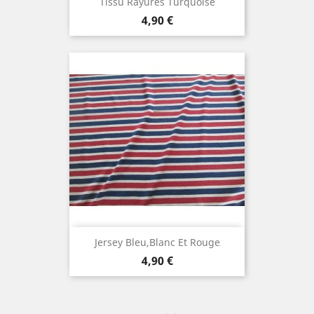
Tissu Rayures Turquoise
Prix
4,90 €
Jersey Bleu,blanc Et Rouge
Prix
4,90 €