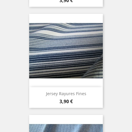
Prix
3,90 €
Jersey Rayures Fines
Prix
3,90 €