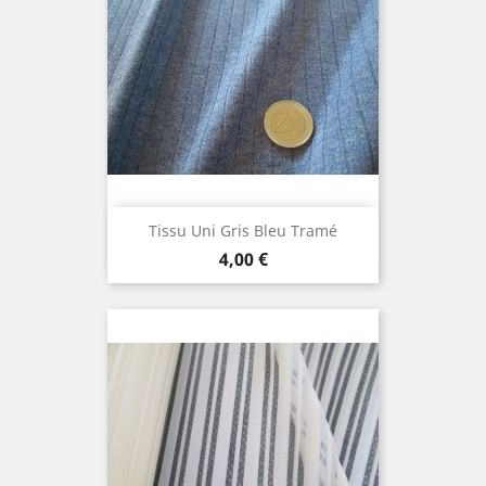
Tissu Uni Gris Bleu Tramé
Prix
4,00 €