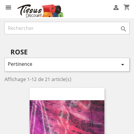
shopping_cart



ROSE
Pertinence

Affichage 1-12 de 21 article(s)