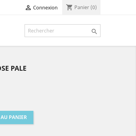
shopping_cart

Panier
(0)
Connexion

OSE PALE
 AU PANIER